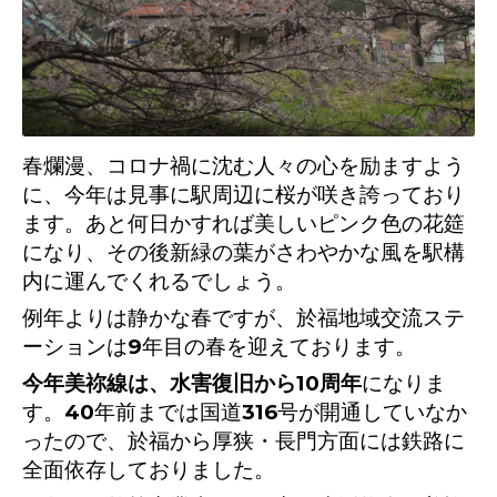
春爛漫、コロナ禍に沈む人々の心を励ますよう
に、今年は見事に駅周辺に桜が咲き誇っており
ます。あと何日かすれば美しいピンク色の花筵
になり、その後新緑の葉がさわやかな風を駅構
内に運んでくれるでしょう。
例年よりは静かな春ですが、於福地域交流ステ
ーションは9年目の春を迎えております。
今年美祢線は、水害復旧から10周年
になりま
す。40年前までは国道316号が開通していなか
ったので、於福から厚狭・長門方面には鉄路に
全面依存しておりました。