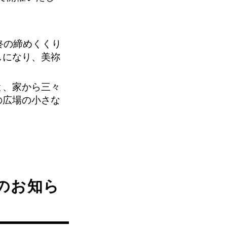
終の締めくくり
しになり、美祢
と、家から三々
の広場の小さな
のお知ら