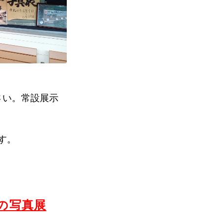
さい。常設展示
す。
の写真展