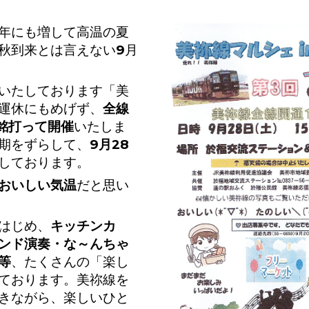
年にも増して高温の夏
秋到来とは言えない9月
いたしております「美
運休にもめげず、
全線
と銘打って開催
いたしま
期をずらして、
9月28
しております。
おいしい気温
だと思い
はじめ、
キッチンカ
ンド演奏・な～んちゃ
等
、たくさんの「楽し
ております。美祢線を
きながら、楽しいひと