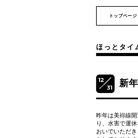
トップページ
ほっとタイ
12
新
31
昨年は美祢線開
り、水害で運休
おいでいただき