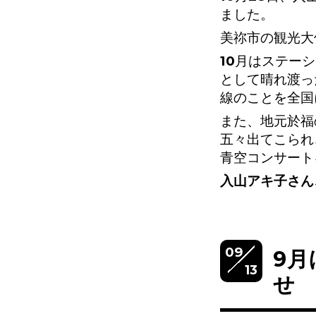
ました。
美祢市の観光大
10月はステー
として晴れ渡っ
線のことを全国
また、地元於福
五々出てこられ
青空コンサート
入山アキ子さん
09
9
13
せ