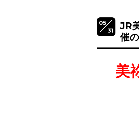
05
JR
31
催
美