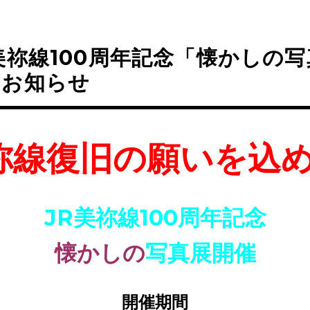
美祢線100周年記念「懐かしの
のお知らせ
祢線復旧の願いを込
JR美祢線100周年記念
懐かしの
写真展開催
開催期間